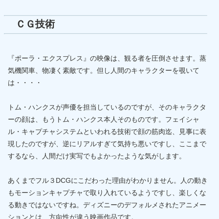
ＣＧ技術
『ポーラ・エクスプレス』の映像は、観る者を圧倒させます。蒸
気機関車、物凄く素敵です。但し人間のキャラクターを覗いて
は・・・・
トム・ハンクスが声優を担当しているのですが、そのキャラクタ
ーの顔は、もうトム・ハンクス本人そのものです。フェイシャ
ル・キャプチャシステムといわれる技術で顔の筋肉迄、見事に表
現したのですが、逆にリアルすぎて気持ち悪いですし、ここまで
するなら、人間だけ実写でもよかったような気がします。
あくまでフル３DCGにこだわった理由がわかりません。人の動き
もモーションキャプチャで取り入れているようですし、楽しくな
る動きではないですね。ディズニーのデフォルメされたアニメー
ションとは、方向性が違う映画作品です。