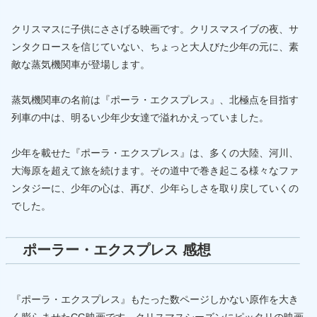
クリスマスに子供にささげる映画です。クリスマスイブの夜、サ
ンタクロースを信じていない、ちょっと大人びた少年の元に、素
敵な蒸気機関車が登場します。
蒸気機関車の名前は『ポーラ・エクスプレス』、北極点を目指す
列車の中は、明るい少年少女達で溢れかえっていました。
少年を載せた『ポーラ・エクスプレス』は、多くの大陸、河川、
大海原を超えて旅を続けます。その道中で巻き起こる様々なファ
ンタジーに、少年の心は、再び、少年らしさを取り戻していくの
でした。
ポーラー・エクスプレス 感想
『ポーラ・エクスプレス』もたった数ページしかない原作を大き
く膨らませたCG映画です。クリスマスシーズンにピッタリの映画