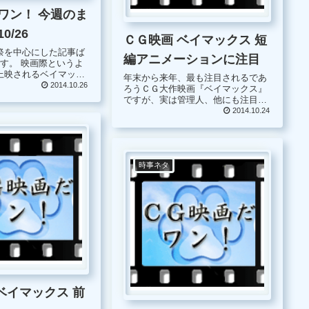
ワン！ 今週のま
0/26
ＣＧ映画 ベイマックス 短
祭を中心にした記事ば
編アニメーションに注目
す。 映画際というよ
上映されるベイマック
年末から来年、最も注目されるであ
おり、チケットも狙っ
2014.10.26
ろうＣＧ大作映画『ベイマックス』
が、思いのほか人気が
ですが、実は管理人、他にも注目し
る事が出来ませんでし
ている事があります。 それは、ベイ
2014.10.24
マックスと同時上映されるディズニ
ー作品にはお馴染みの短編アニメー
ション作品なのですが、犬が主役な
ので...
時事ネタ
ベイマックス 前