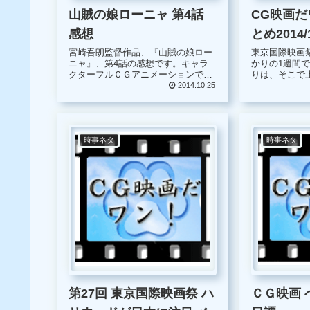
CG映画だ
山賊の娘ローニャ 第4話
とめ2014/1
感想
東京国際映画
宮崎吾朗監督作品、『山賊の娘ロー
かりの1週間で
ニャ』、第4話の感想です。キャラ
りは、そこで
クターフルＣＧアニメーションであ
スに注目して
るという事と、一部背景もＣＧで作
2014.10.25
ていたのです
られているようなので注目している
高く、入手す
作品です。 4話迄放送しています
た。 また、最近映画をじっくり観れ
が、いまいち面白さが伝わってこな
ていま...
いのが、正...
時事ネタ
時事ネタ
ＣＧ映画 
第27回 東京国際映画祭 ハ