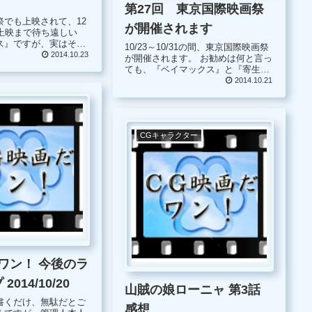
第27回 東京国際映画祭
祭でも上映されて、12
が開催されます
国上映まで待ち遠しい
ス』ですが、実はその
10/23～10/31の間、東京国際映画祭
本編のプロローグが漫
2014.10.23
が開催されます。 お勧めは何と言っ
す。 掲載された
ても、『ベイマックス』と『寄生
誇る発行部数ＮＯ１の
獣』前評判が高い2作の映画を観る
2014.10.21
刊少年ジャンプです。
だけでも映画祭に行ってみる価値あ
ります。 『ベイマックス』は、ディ
ズニー最新のＣＧ映画、日...
CGキャラクター
ワン！ 今後のラ
014/10/20
山賊の娘ローニャ 第3話
書くだけ、無駄だとご
感想