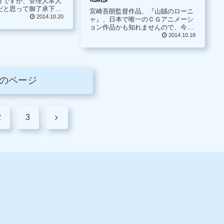
うですが、管理人本人
だと思って御了承下さ
宮崎吾朗監督作品、『山賊のローニ
2014.10.20
ャ』、日本で唯一のＣＧアニメーシ
ーニャ』を加えてみま
ョン作品かも知れませんので、今回
、興奮感動する事を期
もＮＨＫＢＳプレミアム放送を観て
2014.10.18
、さて今後どうなって
しまいました。 前回の『山賊のロー
ニャ』は、1時間だったのですが、1
話と2話を一気に放送していたの
で、...
のページ
次
2
3
へ