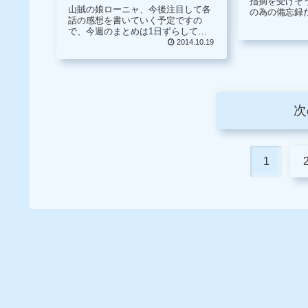
指摘を受けそ
山賊の娘ローニャ、今後注目して各
の為の備忘録
話の感想を書いていく予定ですの
い。 さて、毎週のラインナップに
で、今週のまとめは1日ずらして毎
『山賊の娘ロ
週日曜日に更新させていただきま
2014.10.19
した。いつか
す。 STAND BY ME ドラえもん
待してですが
3DCG 映画感想 アニメの時には、メ
来るのか楽...
ガネと目が一体になってい...
次
1