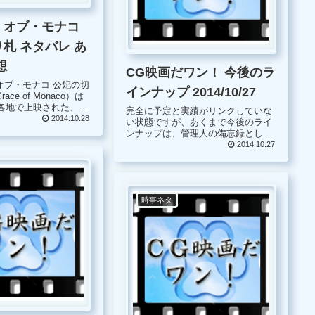
・オブ・モナコ
札 ネタバレ あ
想
CG映画だワン！ 今後のラ
オブ・モナコ 公妃の切
インナップ 2014/10/27
ce of Monaco）は
界各地で上映された、フ
完全に予定と実績がリンクしていな
リカ・ベルギー・イタ
2014.10.28
い状態ですが、あくまで今後のライ
話をベースにしたフィ
ンナップは、管理人の備忘録とし
優業からモナ
て、ご了承ください。 以前に注目し
2014.10.27
.
ている映画としてご紹介した『グレ
ース・オブ・モナコ 公妃の切り札』
は、先日映画館に足を運びましたの
で、近日...
時事ネタ