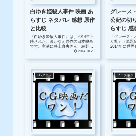
グレース
白ゆき姫殺人事件 映画 あ
公妃の切り
らすじ ネタバレ 感想 原作
らすじ 感
と比較
『グレース・
『白ゆき姫殺人事件』は、2014年上
り札』（原題Gra
映された、湊かなえ原作の日本映画
2014年に世
です。主演に井上真央さん、綾野剛
ランス・アメ
さんと話題になった作品でもありま
2014.10.29
リア合作の実
す。 『白ゆき姫殺人事件』、管理人
クション映画です。 女
は映画の前に原作の本を読んでおり
コ王室へと嫁..
まして、以前当サイトにおきまし
て...
ブログネタ
CGアニメ