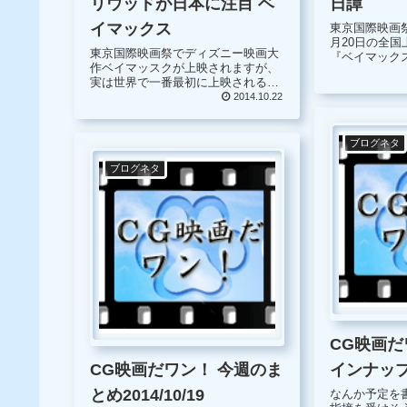
日譚
リウッドが日本に注目 ベ
イマックス
東京国際映画
月20日の全
東京国際映画祭でディズニー映画大
『ベイマック
作ベイマッスクが上映されますが、
前日譚、映画
実は世界で一番最初に上映されるの
画になっていたので
が、日本の東京国際映画祭なので
2014.10.22
のは、日本が
す。アメリカの作品であるのにも関
少年雑誌、週
わらず、本国アメリカよりも一足早
デ...
く東京国際映画祭でお披露目です。
ブログネタ
これは、ハ...
ブログネタ
CG映画だ
インナップ 2
CG映画だワン！ 今週のま
とめ2014/10/19
なんか予定を