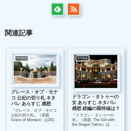
関連記事
実写映画
実写映画
グレース・オブ・モナ
ドラゴン・タトゥーの
コ 公妃の切り札 ネタ
女 あらすじ ネタバレ
バレ あらすじ 感想
感想 続編の期待値は？
『グレース・オブ・モナコ
『ドラゴン・タトゥーの
公妃の切り札』（原題
女』（原題: The Girl with
Grace of Monaco）は2014
the Dragon Tattoo）は、
年に世界各地で上映され
2011年にアメリカで上映さ
た、フランス・アメリカ・