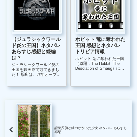
【ジュラシックワール
ホビット 竜に奪われた
ド炎の王国】ネタバレ
王国 感想とネタバレ
あらすじ感想と続編
トリビア情報
は？
ホビット 竜に奪われた王国
（原題：The Hobbit: The
ジュラシックワールド炎の
Desolation of Smaug）は、
王国を映画館で観てきまし
2013年のアメリカ映画で、
た！ 場所は、昨年オープン
日本では2014年2月に映画
した上野parukoyaにある東
館で上映したホビットシリ
宝シネマズです。 ジュラシ
ーズ3部作の第2弾の作品で
ックパークの最新作という
す。 今回、ホビット...
ことで、公開初日の昼間は
大混雑です。 客層は、ほと
んどが私と同じ、...
記憶探偵と鍵のかかった少女 ネタバレ あらすじ
感想