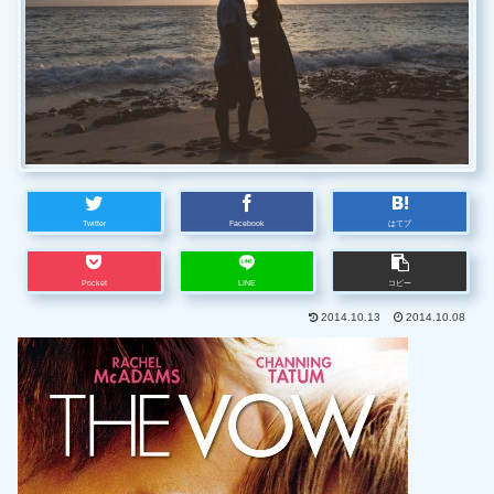
Twitter
Facebook
はてブ
Pocket
LINE
コピー
2014.10.13
2014.10.08