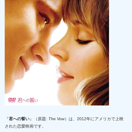
『
君への誓い
』（原題:
The Vow
）は、2012年にアメリカで上映
された恋愛映画です。