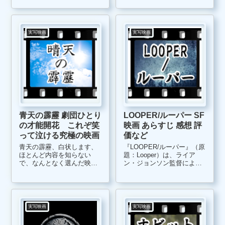
れた、スウェーデン映画
ベルギー・イタリア合作の
『ミレニアム ドラゴン・タ
実話をベースにしたフィク
トゥーの女』のリメイク作
ション映画です。 女優業か
品です。 主人公の記者ミカ
らモナコ王室へと嫁...
実写映画
実写映画
エ...
青天の霹靂 劇団ひとり
LOOPER/ルーパー SF
の才能開花 これぞ笑
映画 あらすじ 感想 評
って泣ける究極の映画
価など
青天の霹靂、白状します、
『LOOPER/ルーパー』（原
ほとんど内容を知らない
題：Looper）は、ライア
で、なんとなく選んだ映画
ン・ジョンソン監督による
です。過去にタイムスリッ
2012年のアメリカ実写映画
プすると言う事は知ってい
です。フルCG映画ではない
たのですが、どのあたりに
のですが、タイムパラドッ
戻るのか？ 知識を持って子
クス作品として、新風を巻
供の頃に戻るのか？ 本当に
き起こした作品なので、ご
実写映画
実写映画
何も知らなかったのです。
紹介です。 ＜LOOPER...
結果、充実した...