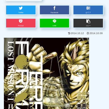
Twitter
Facebook
はてブ
Pocket
LINE
コピー
2014.10.12
2014.10.09