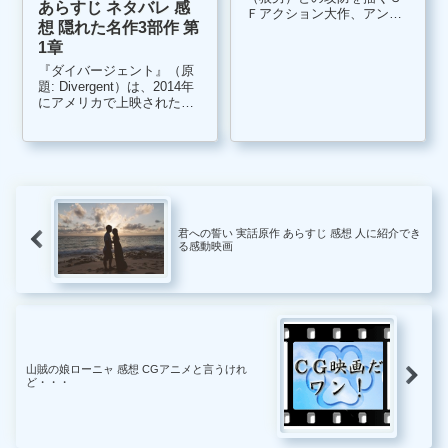
あらすじ ネタバレ 感
Ｆアクション大作、アンダ
想 隠れた名作3部作 第
ーワールドシリーズの第4
弾、『アンダーワールド 覚
1章
醒』のあらすじ、少しだけ
『ダイバージェント』（原
ネタバレ感想日記です。 ア
題: Divergent）は、2014年
ンダーワールドの主人公、
にアメリカで上映された作
ケイト・ベッキンセイルの
品で、既に3部作のシリーズ
出世作、『パ...
化が決定している近未来Ｓ
Ｆ映画です。 ＳＦ映画好き
なら『ハンガーゲーム』を
彷彿するような世界感、設
定、キャラクターに...
君への誓い 実話原作 あらすじ 感想 人に紹介でき
る感動映画
山賊の娘ローニャ 感想 CGアニメと言うけれ
ど・・・