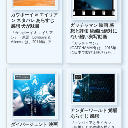
カウボーイ & エイリア
ン ネタバレ あらすじ
ガッチャマン 映画 感
感想 犬が駄目
想と評価 続編は絶対に
『カウボーイ & エイリア
ない酷い実写動画
ン』（原題: Cowboys &
Aliens）は、2011年にアメ
『ガッチャマン』
リカ、日本で上映されたウ
(GATCHAMAN) は、2013年
エスタンマカロニ風映画の
に日本で製作上映されたSF
中にエイリアンが登場する
実写映画作品です。タツノ
という斬新な実写映画で
コプロ原作のアニメ作品
す。 カウボーイが登場する
『科学忍者隊ガッチャマ
映画、エイリアン...
ン』の実写版映画作品であ
り、『CASSHERN』『マッ
アクション
ＳＦ
ハGoGoGo』『ヤッターマ
ン』...
アンダーワールド 覚醒
あらすじ 感想
ヴァンバイアとライカン
ダイバージェント 映画
（狼男）との攻防を描くＳ