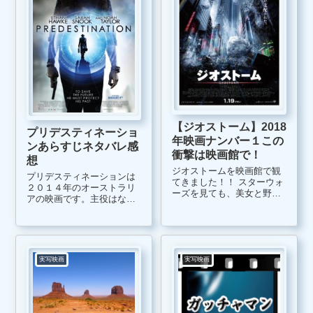
【ジオストーム】2018
プリデスティネーショ
年映画ナンバー１この
ンあらすじネタバレ感
衝撃は映画館で！
想
ジオストームを映画館で観
プリデスティネーションは
てきました！！ スターウォ
２０１４年のオーストラリ
ーズを見ても、美女と野獣
アの映画です。主役はなん
を見ても当サイトを更新す
とイーサン・ホークです。
る気にならなかったのです
イーサン・ホークと言え
が、久々のヒットです。 い
ば、青春映画リアリティ・
やあもう完全になめていま
バイツを思い出しますが、
した。 単なる地球破壊のデ
もういい年なんですね。 さ
ィザスター映画だ...
実写映画
実写映画
て、プリデスティネーショ
ンは映画館で上...