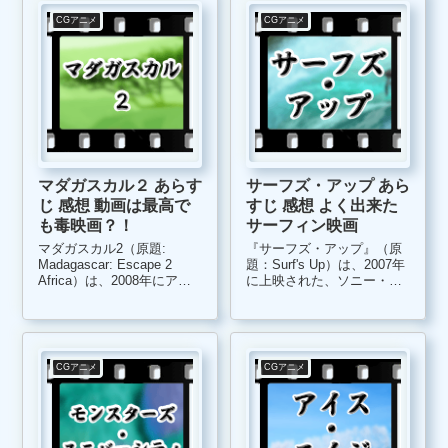
CGアニメ
CGアニメ
マダガスカル２ あらす
サーフズ・アップ あら
じ 感想 動画は最高で
すじ 感想 よく出来た
も毒映画？！
サーフィン映画
マダガスカル2（原題:
『サーフズ・アップ』（原
Madagascar: Escape 2
題：Surf's Up）は、2007年
Africa）は、2008年にアメ
に上映された、ソニー・ピ
リカで上映したドリームワ
クチャーズ・アニメーショ
ークス・アニメーション制
ン第2弾のフル３DCGアニ
作の３DCGアニメーション
メーション映画作品です。
作品です。 ライオンのアレ
日本では、字幕映画館が1つ
ックス、シマウマのマーテ
しかなく、都合が付かず、
CGアニメ
CGアニメ
ィ、カバ...
泣く泣く吹き替え版を観
た...