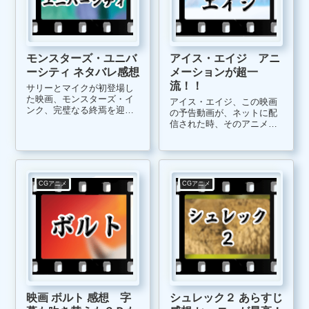
モンスターズ・ユニバ
アイス・エイジ アニ
ーシティ ネタバレ感想
メーションが超一
流！！
サリーとマイクが初登場し
た映画、モンスターズ・イ
アイス・エイジ、この映画
ンク、完璧なる終焉を迎え
の予告動画が、ネットに配
て、誰でも納得するような
信された時、そのアニメー
終わり方をしたので、まさ
ションのうまさに業界関係
か、続編が製作されると
者が驚愕したフル３ＤＣG
は、夢にも思わなかったで
作品です。ＣＧ技術にあま
す。 しかし、PIXAR、その
り詳しくない方が観ても、
あたりは、見事です。続編
面白可笑しい映像作品に仕
CGアニメ
CGアニメ
と言っても...
上がっています。 アイス・
エイジは、２...
映画 ボルト 感想 字
シュレック２ あらすじ