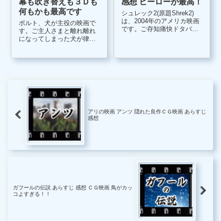
幕も吹き替えも３Ｄも
感想 ヒーローが最高！
何もかも最高です
シュレック2(原題Shrek2)
は、2004年のアメリカ映画
ボルト、犬が主役の映画で
です。ご存知痛快ドタバタ
す。ご主人さまと離れ離れ
コメディのシュレックとド
になってしまった犬が律儀
ンキーが巻き起こすフルＣ
にも飼い主の元に戻るまで
Ｇ映画の続編です。 シュレ
の過程を描いたロードムー
ックで見事にフィオナ姫と
ビーです。 というだけで
結ばれたその後のお話で
は、通常のありきたりの設
す。タイムリーに続いてい
定ですが、映画ボルトは、
ますので...
何と生まれついてのヒーロ
ー犬です。ご主...
アリの映画 アンツ 隠れた良作ＣＧ映画 あらすじ
感想
ガフールの伝説 あらすじ 感想 ＣＧ映画 鳥がカッ
コよすぎる！！