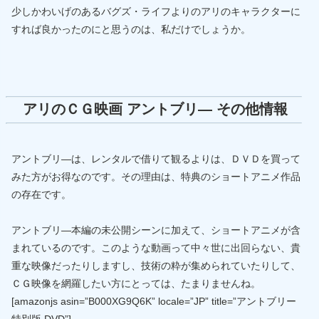
少しかわいげのあるバグズ・ライフよりのアリのキャラクターに
すれば良かったのにと思うのは、私だけでしょうか。
アリのＣＧ映画 アントブリ― その他情報
アントブリ―は、レンタルで借りて観るよりは、ＤＶＤを買って
みた方がお得なのです。その理由は、特典のショートアニメ作品
の存在です。
アントブリ―本編の未公開シーンに加えて、ショートアニメが含
まれているのです。このような動画って中々世に出回らない、貴
重な映像だったりしますし、技術の粋が集められていたりして、
ＣＧ映像を網羅したい方にとっては、たまりませんね。
[amazonjs asin=”B000XG9Q6K” locale=”JP” title=”アントブリー
特別版 DVD”]