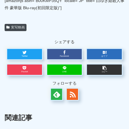
[amazonjs asin=”B00KMP35QY” locale=”JP” title=”白ゆき姫殺人事
件 豪華版 Blu-ray(初回限定版)”]
実写映画
シェアする
Twitter
Facebook
はてブ
Pocket
LINE
コピー
フォローする
関連記事