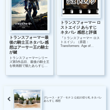
トランスフォーマー ロ
ストエイジ あらすじ
ネタバレ 感想と評価
トランスフォーマー最
『トランスフォーマー ロス
トエイジ』（原題：
後の騎士王ネタバレ感
Transformers: Age of
想はアーサー王の騎士
Extinction）は、2014年にア
が鍵
メリカで上映されたSF実写
映画作品です。 トランスフ
トランスフォーマーシリー
ォーマーシリーズ、第4作目
ズ第5作品目、最後の騎士王
でありながら、前3部作の続
を映画館で観たあらすじ感
編に...
想です。 実は今回の『トラ
ンスフォーマー最後の騎士
王』、当日急遽観る予定に
した映画です。 場所は日本
橋の東宝シネマズ、本来で
あれば、カーズクロスロー
ドの字幕版...
グレース・オブ・モナコ 公妃の切り札 ネタバレ
あらすじ 感想