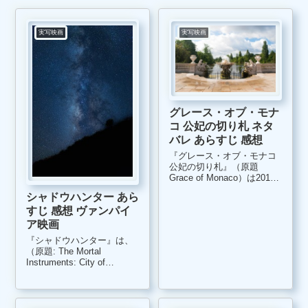
実写映画
実写映画
グレース・オブ・モナ
コ 公妃の切り札 ネタ
バレ あらすじ 感想
『グレース・オブ・モナコ
公妃の切り札』（原題
Grace of Monaco）は2014
年に世界各地で上映され
シャドウハンター あら
た、フランス・アメリカ・
すじ 感想 ヴァンパイ
ベルギー・イタリア合作の
実話をベースにしたフィク
ア映画
ション映画です。 女優業か
『シャドウハンター』は、
らモナコ王室へと嫁...
（原題: The Mortal
Instruments: City of
Bones）は、2013年にアメ
リカ合衆国で製作、上映さ
れたヴァンパイア映画で
す。 キャストが若く、ティ