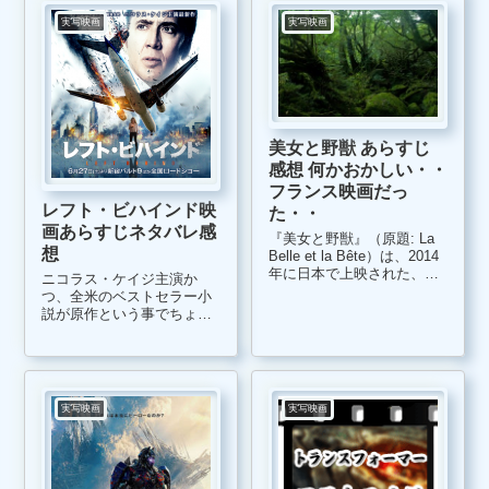
ーンエイジャー向きのお話
実写映画
実写映画
かと...
美女と野獣 あらすじ
感想 何かおかしい・・
フランス映画だっ
レフト・ビハインド映
た・・
画あらすじネタバレ感
『美女と野獣』（原題: La
想
Belle et la Bête）は、2014
年に日本で上映された、フ
ニコラス・ケイジ主演か
ランス、ドイツ制作の映画
つ、全米のベストセラー小
です。 『マレフィセント』
説が原作という事でちょっ
（眠りの森の美女）の影響
と期待を持って観た映画で
もあり、勝手にハリウッド
す。 こんな映画があった事
大作だと思って映画館に足
を知らず、映画専門チャン
を運びました。 ...
ネルのムービープラスでの
視聴です。 そもそも、日本
実写映画
実写映画
で大々的に予告していませ
んよね。 毎...