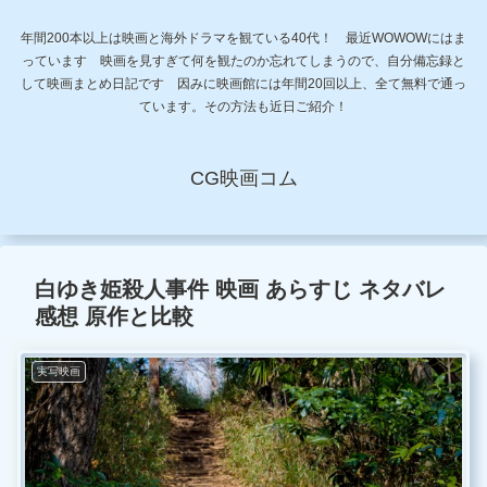
年間200本以上は映画と海外ドラマを観ている40代！ 最近WOWOWにはま
っています 映画を見すぎて何を観たのか忘れてしまうので、自分備忘録と
して映画まとめ日記です 因みに映画館には年間20回以上、全て無料で通っ
ています。その方法も近日ご紹介！
CG映画コム
白ゆき姫殺人事件 映画 あらすじ ネタバレ
感想 原作と比較
実写映画