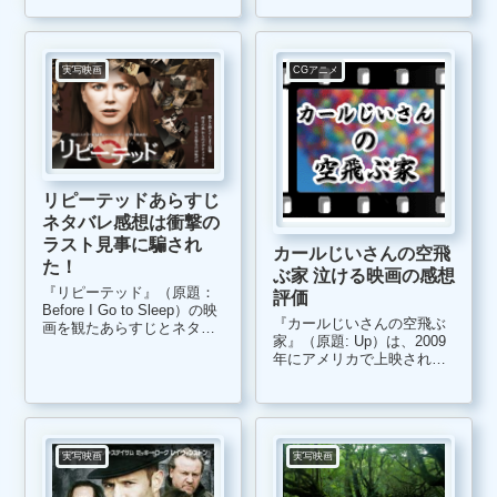
メリカで上映されたお馬鹿
映画です。あまりにもお下
劣な映画なので、民放では
間違いなく放送する事がな
実写映画
CGアニメ
いけれど、地上最高に面白
い映画で...
リピーテッドあらすじ
ネタバレ感想は衝撃の
ラスト見事に騙され
カールじいさんの空飛
た！
ぶ家 泣ける映画の感想
『リピーテッド』（原題：
評価
Before I Go to Sleep）の映
『カールじいさんの空飛ぶ
画を観たあらすじとネタバ
家』（原題: Up）は、2009
レ感想です。 ニコール・キ
年にアメリカで上映された
ッドマンが主演の映画です
フル３DCG映画アニメーシ
が、ハリウッドの大作作品
ョン作品です。 お爺さんが
ではありません。なんと、
主役という、PIXARアニメ
イギリス・アメリカ合衆
映画史上初の試みの作品で
国・フランス・スウェ...
すが、面白さの中に郷愁感
実写映画
実写映画
がただよい、ジーンと泣け
る...