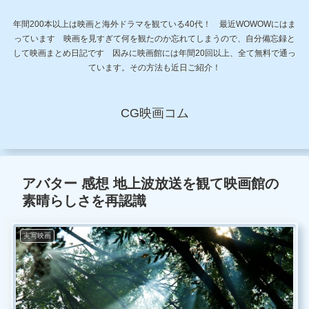
年間200本以上は映画と海外ドラマを観ている40代！ 最近WOWOWにはま
っています 映画を見すぎて何を観たのか忘れてしまうので、自分備忘録と
して映画まとめ日記です 因みに映画館には年間20回以上、全て無料で通っ
ています。その方法も近日ご紹介！
CG映画コム
アバター 感想 地上波放送を観て映画館の
素晴らしさを再認識
実写映画