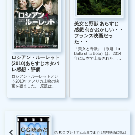
美女と野獣 あらすじ
感想 何かおかしい・・
フランス映画だっ
た・・
『美女と野獣』（原題: La
Belle et la Bête）は、2014
ロシアン・ルーレット
年に日本で上映された、フ
(2010)あらすじネタバ
ランス、ドイツ制作の映画
です。 『マレフィセント』
レ感想・評価
（眠りの森の美女）の影響
ロシアン・ルーレットとい
もあり、勝手にハリウッド
う2010年アメリカ上映の映
大作だと思って映画館に足
画を観ました。 原題は
を運びました。 ...
『13/ザメッティ』でグルジ
ア出身監督のハリウッドリ
メイク作品です。 トランス
ポーターシリーズでお馴染
みのジェイソン・ステイサ
ムやミッキー・ロークなど
豪華な俳...
YAHOO!プレミアム会員でまずは無料映画に挑戦