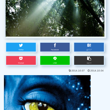
Twitter
Facebook
はてブ
Pocket
LINE
コピー
2014.10.07
2014.10.04