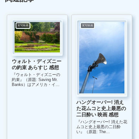
実写映画
実写映画
ウォルト・ディズニー
の約束 あらすじ 感想
『ウォルト・ディズニーの
約束』（原題: Saving Mr.
Banks）はアメリカ・イギ
リス・オーストラリアで共
同製作された、世界的大ヒ
ット映画『メリー・ポピン
ハングオーバー! 消え
ズ』の製作秘話を描いた作
た花ムコと史上最悪の
品です。 ディズニーファン
にはたまらない、映像が...
二日酔い 映画 感想
『ハングオーバー! 消えた花
ムコと史上最悪の二日酔
い』（原題: The
Hangover）は、2009年にア