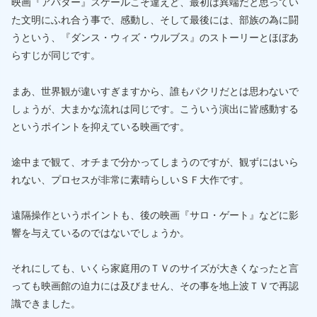
映画『アバター』スケールこそ違えど、最初は異端だと思ってい
た文明にふれ合う事で、感動し、そして最後には、部族の為に闘
うという、『ダンス・ウィズ・ウルブス』のストーリーとほぼあ
らすじが同じです。
まあ、世界観が違いすぎますから、誰もパクリだとは思わないで
しょうが、大まかな流れは同じです。こういう演出に皆感動する
というポイントを抑えている映画です。
途中まで観て、オチまで分かってしまうのですが、観ずにはいら
れない、プロセスが非常に素晴らしいＳＦ大作です。
遠隔操作というポイントも、後の映画『サロ・ゲート』などに影
響を与えているのではないでしょうか。
それにしても、いくら家庭用のＴＶのサイズが大きくなったと言
っても映画館の迫力には及びません、その事を地上波ＴＶで再認
識できました。