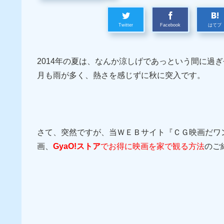
Twitter
Facebook
はてブ
2014年の夏は、なんか涼しげであっという間に過
月も雨が多く、熱さを感じずに秋に突入です。
さて、突然ですが、当ＷＥＢサイト『ＣＧ映画だワ
画、
GyaO!ストア
でお得に映画を家で観る方法
のご