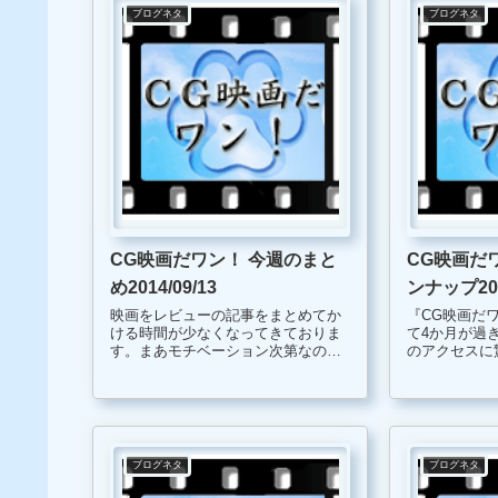
ブログネタ
ブログネタ
CG映画だワン！ 今週のまと
CG映画だ
め2014/09/13
ンナップ201
映画をレビューの記事をまとめてか
『CG映画だ
ける時間が少なくなってきておりま
て4か月が過
す。まあモチベーション次第なので
のアクセスに
すが、如何に時間を工面するかが当
応援して下さ
面の課題になりそうです。 そして父
す。 改めて、CG映画作品がたくさ
になる 映画 vs 小説 お勧めはどっ
んあったと感
ち？ 『そして父になる』映画を観た
もうほとんど
後...
想終わ...
ブログネタ
ブログネタ