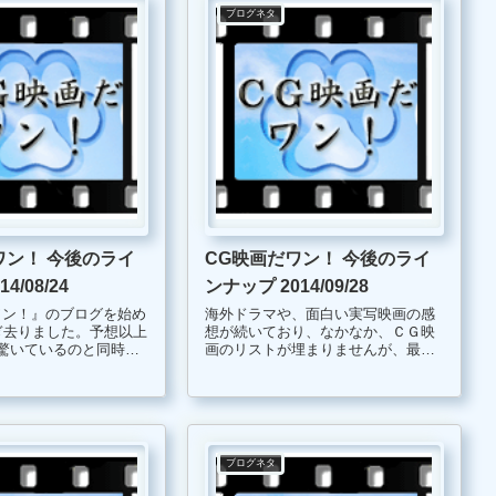
ブログネタ
ワン！ 今後のライ
CG映画だワン！ 今後のライ
4/08/24
ンナップ 2014/09/28
ワン！』のブログを始め
海外ドラマや、面白い実写映画の感
ぎ去りました。予想以上
想が続いており、なかなか、ＣＧ映
驚いているのと同時に
画のリストが埋まりませんが、最近
りありがとうございま
面白い映画が多くて困っておりま
す。 そういえば、ＣＧ映画、ドラえ
じているこの頃です。
もんの感想もまだでしたので、来週
のCG映画タイトルの感
こそは、ドラえもんの感想をまとめ
たいと思います...
ブログネタ