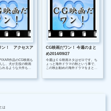
ワン！ アクセスア
CG映画だワン！ 今週のまと
め2014/09/27
IXAR作品のCG映画も
今週はＣＧ映画ネタはゼロです。ち
んし、犬が主役の映画
ょっと海外ドラマの秋という事で、
られるような大作もあ
この秋お勧めの海外ドラマをまとめ
てみました。 ワンスアポンアタイム
ー・ロストエイジ』に
海外ドラマ シーズン２ 放送開始！！
られた番犬型のロボッ
通常海外ドラマと言えば、レンタル
ますが、物語に関係な
もしくは、海外ドラマチャンネル等
の有料...
とは