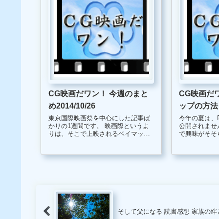
CG映画だワン！ 今週のまと
CG映画だ
め2014/10/26
ップの方法
東京国際映画祭を中心にした記事ば
今年の夏は、P
かりの1週間です。 映画際というよ
公開されませ
りは、そこで上映されるベイマック
で興味がそそ
スに注目しており、チケットも狙っ
りません。 今、話題の映画『トラン
ていたのですが、思いのほか人気が
ス・フォーマ
高く、入手する事が出来ませんでし
は、機械で作
た。 また、最近映画をじっくり観れ
ト犬が登場し
ていま...
いです...
そして父になる 読書感想 家族の絆